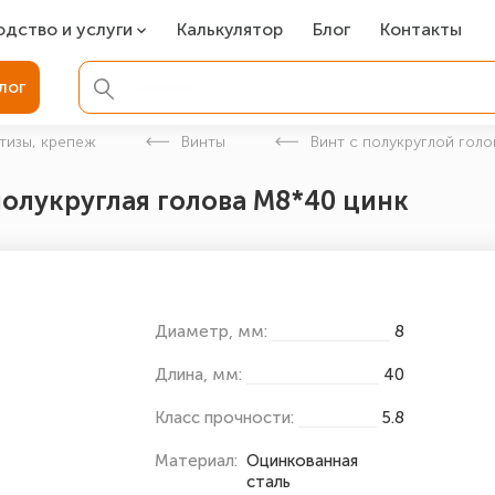
одство и услуги
Калькулятор
Блог
Контакты
СР
лог
ля фундамента
тизы, крепеж
Винты
Винт с полукруглой голо
вая покраска
полукруглая голова М8*40 цинк
ые детали
Диаметр, мм:
8
Длина, мм:
40
Класс прочности:
5.8
Материал:
Оцинкованная
сталь