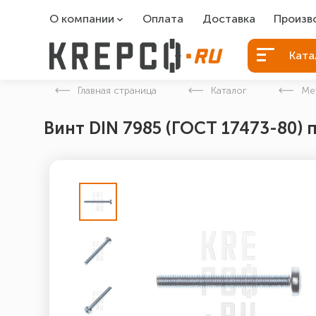
О компании
Оплата
Доставка
Произв
О компании
Болты Б
Ката
Вакансии
Болты д
Главная страница
Каталог
Ме
Контакты
Порошко
Винт DIN 7985 (ГОСТ 17473-80) 
Закладн