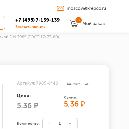
moscow@krepco.ru
+7 (495) 7-139-139
0
Мой заказ
Заказать звонок
вкой DIN 7985 (ГОСТ 17473-80)
Артикул: 7985-8*40
Ед. изм. : шт
Цена:
Сумма:
5,36
₽
5.36 ₽
Количество: