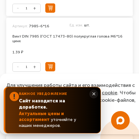
Ед. изм.
шт.
Артикул:
7985-6*16
Винт DIN 7985 (ГОСТ 17473-80) полукруглая голова М6*16
цинк
1.39 ₽
Ед. изм.
шт.
Для улучшения работы сайта и его взаимодействия с
Артикул:
7985-6*18
пользователями мы используем файлы
cookie
. Чтобы
×
ВАЖНОЕ УВЕДОМЛЕНИЕ
Винт DIN 7985 (ГОСТ 17473-80) полукруглая голова М6*18
!
согласиться с нашим использованием cookie-файлов,
цинк
Сайт находится на
доработке.
нажмите “Ок, понятно!”
1.82 ₽
Актуальные цены и
ассортимент
уточняйте у
ОК, понятно!
наших менеджеров.