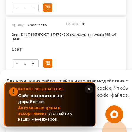
Ед. изм.
шт.
Артикул:
7985-6*16
Винт DIN 7985 (ГОСТ 17473-80) полукруглая голова М6*16
цинк
1.39 ₽
Ед. изм.
шт.
Для улучшения работы сайта и его взаимодействия с
Артикул:
7985-6*18
пользователями мы используем файлы
cookie
. Чтобы
×
ВАЖНОЕ УВЕДОМЛЕНИЕ
Винт DIN 7985 (ГОСТ 17473-80) полукруглая голова М6*18
!
согласиться с нашим использованием cookie-файлов,
цинк
Сайт находится на
доработке.
нажмите “Ок, понятно!”
1.82 ₽
Актуальные цены и
ассортимент
уточняйте у
ОК, понятно!
наших менеджеров.