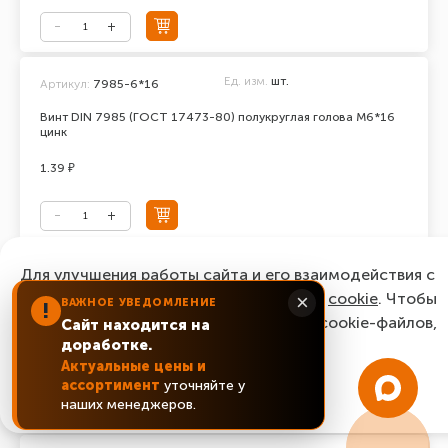
Ед. изм.
шт.
Артикул:
7985-6*16
Винт DIN 7985 (ГОСТ 17473-80) полукруглая голова М6*16
цинк
1.39 ₽
Ед. изм.
шт.
Для улучшения работы сайта и его взаимодействия с
Артикул:
7985-6*18
пользователями мы используем файлы
cookie
. Чтобы
×
ВАЖНОЕ УВЕДОМЛЕНИЕ
Винт DIN 7985 (ГОСТ 17473-80) полукруглая голова М6*18
!
согласиться с нашим использованием cookie-файлов,
цинк
Сайт находится на
доработке.
нажмите “Ок, понятно!”
1.82 ₽
Актуальные цены и
ассортимент
уточняйте у
ОК, понятно!
наших менеджеров.