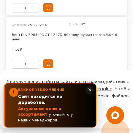
Ед. изм.
шт.
Артикул:
7985-6*16
Винт DIN 7985 (ГОСТ 17473-80) полукруглая голова М6*16
цинк
1.39 ₽
Ед. изм.
шт.
Для улучшения работы сайта и его взаимодействия с
Артикул:
7985-6*18
пользователями мы используем файлы
cookie
. Чтобы
×
ВАЖНОЕ УВЕДОМЛЕНИЕ
Винт DIN 7985 (ГОСТ 17473-80) полукруглая голова М6*18
!
согласиться с нашим использованием cookie-файлов,
цинк
Сайт находится на
доработке.
нажмите “Ок, понятно!”
1.82 ₽
Актуальные цены и
ассортимент
уточняйте у
ОК, понятно!
наших менеджеров.