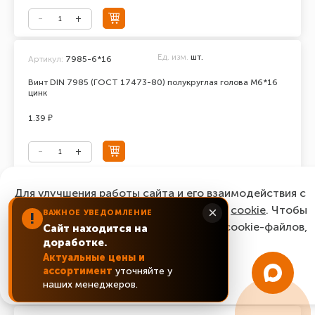
Ед. изм.
шт.
Артикул:
7985-6*16
Винт DIN 7985 (ГОСТ 17473-80) полукруглая голова М6*16
цинк
1.39 ₽
Ед. изм.
шт.
Для улучшения работы сайта и его взаимодействия с
Артикул:
7985-6*18
пользователями мы используем файлы
cookie
. Чтобы
×
ВАЖНОЕ УВЕДОМЛЕНИЕ
Винт DIN 7985 (ГОСТ 17473-80) полукруглая голова М6*18
!
согласиться с нашим использованием cookie-файлов,
цинк
Сайт находится на
доработке.
нажмите “Ок, понятно!”
1.82 ₽
Актуальные цены и
ассортимент
уточняйте у
ОК, понятно!
наших менеджеров.