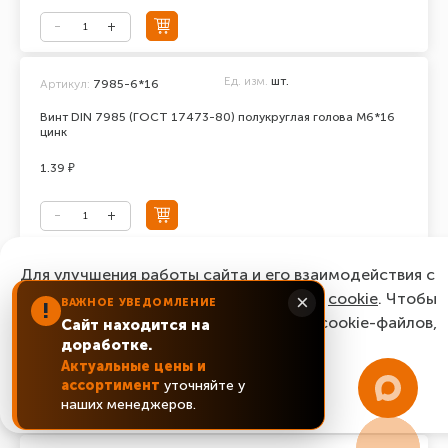
Ед. изм.
шт.
Артикул:
7985-6*16
Винт DIN 7985 (ГОСТ 17473-80) полукруглая голова М6*16
цинк
1.39 ₽
Ед. изм.
шт.
Для улучшения работы сайта и его взаимодействия с
Артикул:
7985-6*18
пользователями мы используем файлы
cookie
. Чтобы
×
ВАЖНОЕ УВЕДОМЛЕНИЕ
Винт DIN 7985 (ГОСТ 17473-80) полукруглая голова М6*18
!
согласиться с нашим использованием cookie-файлов,
цинк
Сайт находится на
доработке.
нажмите “Ок, понятно!”
1.82 ₽
Актуальные цены и
ассортимент
уточняйте у
ОК, понятно!
наших менеджеров.