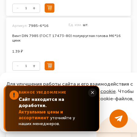
Ед. изм.
шт.
Артикул:
7985-6*16
Винт DIN 7985 (ГОСТ 17473-80) полукруглая голова М6*16
цинк
1.39 ₽
Ед. изм.
шт.
Для улучшения работы сайта и его взаимодействия с
Артикул:
7985-6*18
пользователями мы используем файлы
cookie
. Чтобы
×
ВАЖНОЕ УВЕДОМЛЕНИЕ
Винт DIN 7985 (ГОСТ 17473-80) полукруглая голова М6*18
!
согласиться с нашим использованием cookie-файлов,
цинк
Сайт находится на
доработке.
нажмите “Ок, понятно!”
1.82 ₽
Актуальные цены и
ассортимент
уточняйте у
ОК, понятно!
наших менеджеров.