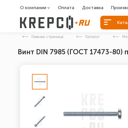
О компании
Оплата
Доставка
Произв
О компании
Болты Б
Ката
Вакансии
Болты д
Главная страница
Каталог
Ме
Контакты
Порошко
Винт DIN 7985 (ГОСТ 17473-80) 
Закладн