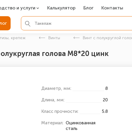
одство и услуги
Калькулятор
Блог
Контакты
СР
лог
ля фундамента
тизы, крепеж
Винты
Винт с полукруглой голо
вая покраска
полукруглая голова М8*20 цинк
ые детали
Диаметр, мм:
8
Длина, мм:
20
Класс прочности:
5.8
Материал:
Оцинкованная
сталь