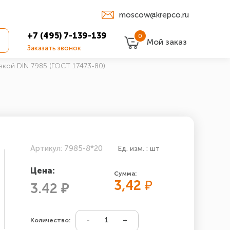
moscow@krepco.ru
+7 (495) 7-139-139
0
Мой заказ
Заказать звонок
вкой DIN 7985 (ГОСТ 17473-80)
Артикул: 7985-8*20
Ед. изм. : шт
Цена:
Сумма:
3,42
₽
3.42 ₽
Количество: