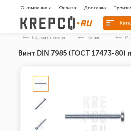
О компании
Оплата
Доставка
Произв
О компании
Болты Б
Ката
Вакансии
Болты д
Главная страница
Каталог
Ме
Контакты
Порошко
Винт DIN 7985 (ГОСТ 17473-80) 
Закладн