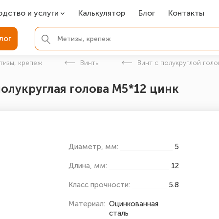
одство и услуги
Калькулятор
Блог
Контакты
СР
лог
ля фундамента
тизы, крепеж
Винты
Винт с полукруглой голо
вая покраска
полукруглая голова М5*12 цинк
ые детали
Диаметр, мм:
5
Длина, мм:
12
Класс прочности:
5.8
Материал:
Оцинкованная
сталь