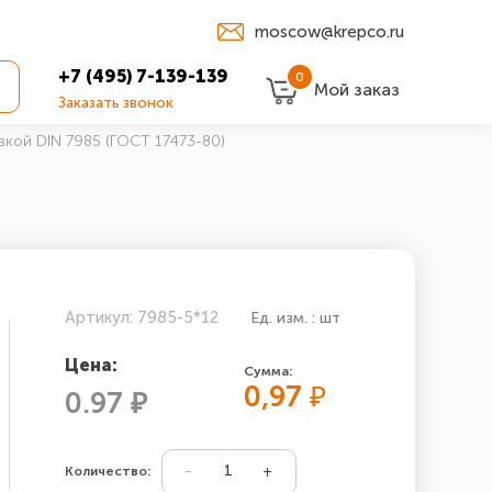
moscow@krepco.ru
+7 (495) 7-139-139
0
Мой заказ
Заказать звонок
вкой DIN 7985 (ГОСТ 17473-80)
Артикул: 7985-5*12
Ед. изм. : шт
Цена:
Сумма:
0,97
₽
0.97 ₽
Количество: