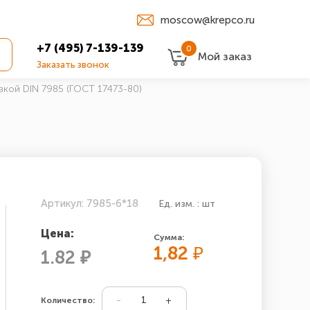
moscow@krepco.ru
+7 (495) 7-139-139
0
Мой заказ
Заказать звонок
вкой DIN 7985 (ГОСТ 17473-80)
Артикул: 7985-6*18
Ед. изм. : шт
Цена:
Сумма:
1,82
₽
1.82 ₽
Количество: