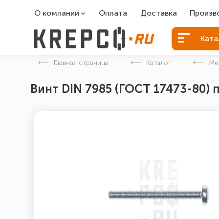
О компании
Оплата
Доставка
Произв
О компании
Болты Б
Ката
Вакансии
Болты д
Главная страница
Каталог
Ме
Контакты
Порошко
Винт DIN 7985 (ГОСТ 17473-80) 
Закладн