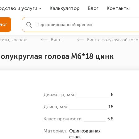
одство и услуги
Калькулятор
Блог
Контакты
СР
лог
ля фундамента
тизы, крепеж
Винты
Винт с полукруглой голо
вая покраска
полукруглая голова М6*18 цинк
ые детали
Диаметр, мм:
6
Длина, мм:
18
Класс прочности:
5.8
Материал:
Оцинкованная
сталь