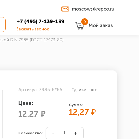
moscow@krepco.ru
+7 (495) 7-139-139
0
Мой заказ
Заказать звонок
вкой DIN 7985 (ГОСТ 17473-80)
Артикул: 7985-6*65
Ед. изм. : шт
Цена:
Сумма:
12,27
₽
12.27 ₽
Количество: