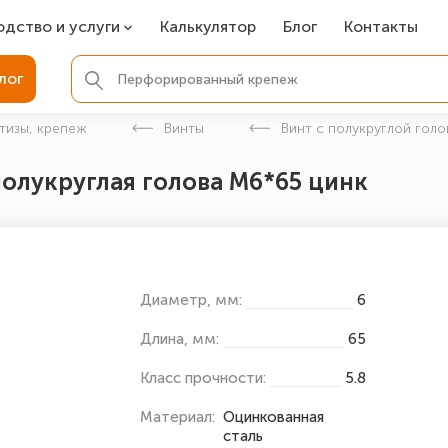
одство и услуги
Калькулятор
Блог
Контакты
СР
лог
ля фундамента
тизы, крепеж
Винты
Винт с полукруглой голо
вая покраска
полукруглая голова М6*65 цинк
ые детали
Диаметр, мм:
6
Длина, мм:
65
Класс прочности:
5.8
Материал:
Оцинкованная
сталь