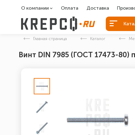
О компании
Оплата
Доставка
Произв
О компании
Болты Б
Ката
Вакансии
Болты д
Главная страница
Каталог
Ме
Контакты
Порошко
Винт DIN 7985 (ГОСТ 17473-80) 
Закладн