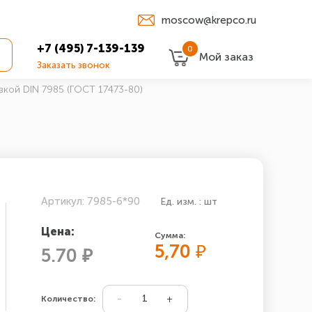
moscow@krepco.ru
+7 (495) 7-139-139
0
Мой заказ
Заказать звонок
вкой DIN 7985 (ГОСТ 17473-80)
Артикул: 7985-6*90
Ед. изм. : шт
Цена:
Сумма:
5,70
₽
5.70 ₽
Количество: