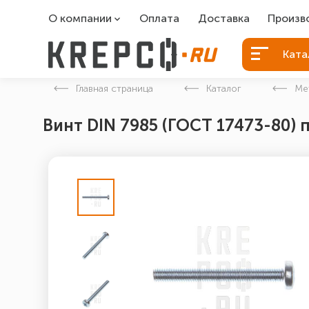
О компании
Оплата
Доставка
Произв
О компании
Болты Б
Ката
Вакансии
Болты д
Главная страница
Каталог
Ме
Контакты
Порошко
Винт DIN 7985 (ГОСТ 17473-80) 
Закладн