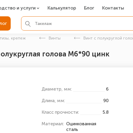
одство и услуги
Калькулятор
Блог
Контакты
СР
лог
ля фундамента
тизы, крепеж
Винты
Винт с полукруглой голо
вая покраска
полукруглая голова М6*90 цинк
ые детали
Диаметр, мм:
6
Длина, мм:
90
Класс прочности:
5.8
Материал:
Оцинкованная
сталь