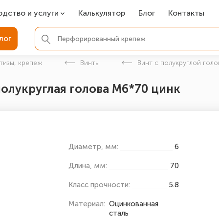
одство и услуги
Калькулятор
Блог
Контакты
СР
лог
ля фундамента
тизы, крепеж
Винты
Винт с полукруглой голо
вая покраска
полукруглая голова М6*70 цинк
ые детали
Диаметр, мм:
6
Длина, мм:
70
Класс прочности:
5.8
Материал:
Оцинкованная
сталь