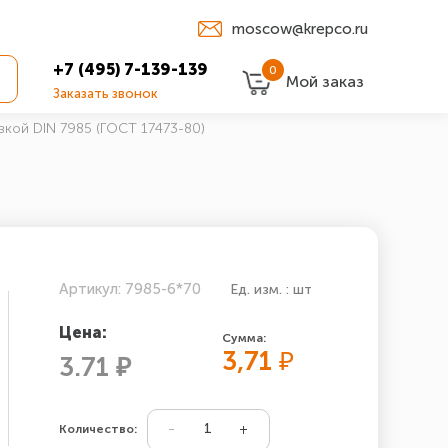
moscow@krepco.ru
+7 (495) 7-139-139
0
Мой заказ
Заказать звонок
вкой DIN 7985 (ГОСТ 17473-80)
Артикул: 7985-6*70
Ед. изм. : шт
Цена:
Сумма:
3,71
₽
3.71 ₽
Количество: