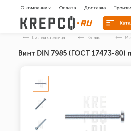
О компании
Оплата
Доставка
Произв
О компании
Болты Б
Ката
Вакансии
Болты д
Главная страница
Каталог
Ме
Контакты
Порошко
Винт DIN 7985 (ГОСТ 17473-80) 
Закладн