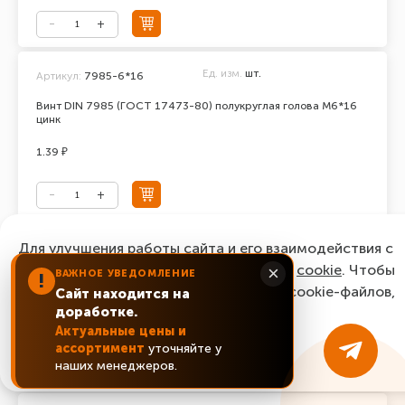
Ед. изм.
шт.
Артикул:
7985-6*16
Винт DIN 7985 (ГОСТ 17473-80) полукруглая голова М6*16
цинк
1.39 ₽
Ед. изм.
шт.
Для улучшения работы сайта и его взаимодействия с
Артикул:
7985-6*18
пользователями мы используем файлы
cookie
. Чтобы
×
ВАЖНОЕ УВЕДОМЛЕНИЕ
Винт DIN 7985 (ГОСТ 17473-80) полукруглая голова М6*18
!
согласиться с нашим использованием cookie-файлов,
цинк
Сайт находится на
доработке.
нажмите “Ок, понятно!”
1.82 ₽
Актуальные цены и
ассортимент
уточняйте у
ОК, понятно!
наших менеджеров.