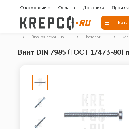
О компании
Оплата
Доставка
Произв
О компании
Болты Б
Ката
Вакансии
Болты д
Главная страница
Каталог
Ме
Контакты
Порошко
Винт DIN 7985 (ГОСТ 17473-80) 
Закладн