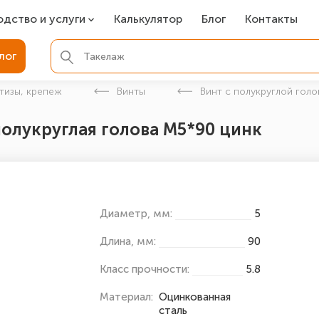
одство и услуги
Калькулятор
Блог
Контакты
СР
лог
ля фундамента
тизы, крепеж
Винты
Винт с полукруглой голо
вая покраска
полукруглая голова М5*90 цинк
ые детали
Диаметр, мм:
5
Длина, мм:
90
Класс прочности:
5.8
Материал:
Оцинкованная
сталь