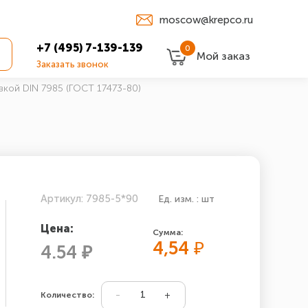
moscow@krepco.ru
+7 (495) 7-139-139
0
Мой заказ
Заказать звонок
вкой DIN 7985 (ГОСТ 17473-80)
Артикул: 7985-5*90
Ед. изм. : шт
Цена:
Сумма:
4,54
₽
4.54 ₽
Количество: