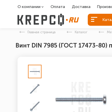
О компании
Оплата
Доставка
Произв
О компании
Болты Б
Ката
Вакансии
Болты д
Главная страница
Каталог
Ме
Контакты
Порошко
Винт DIN 7985 (ГОСТ 17473-80) 
Закладн