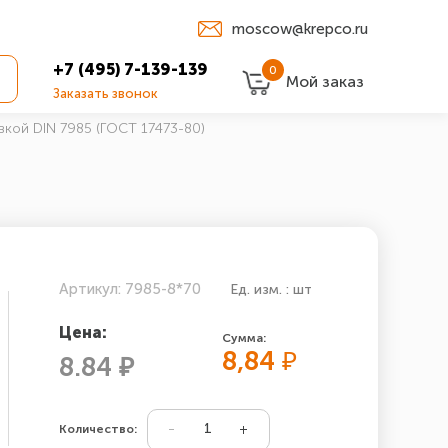
moscow@krepco.ru
+7 (495) 7-139-139
0
Мой заказ
Заказать звонок
вкой DIN 7985 (ГОСТ 17473-80)
Артикул: 7985-8*70
Ед. изм. : шт
Цена:
Сумма:
8,84
₽
8.84 ₽
Количество: