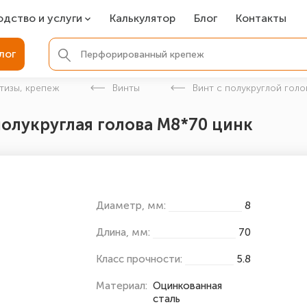
одство и услуги
Калькулятор
Блог
Контакты
СР
лог
ля фундамента
тизы, крепеж
Винты
Винт с полукруглой голо
вая покраска
полукруглая голова М8*70 цинк
ые детали
Диаметр, мм:
8
Длина, мм:
70
Класс прочности:
5.8
Материал:
Оцинкованная
сталь