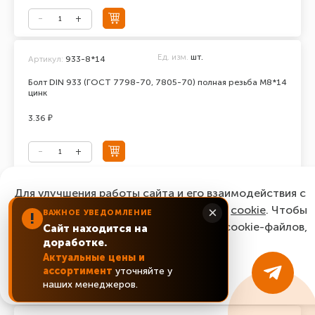
Ед. изм.
шт.
Артикул:
933-8*14
Болт DIN 933 (ГОСТ 7798-70, 7805-70) полная резьба М8*14
цинк
3.36 ₽
Ед. изм.
шт.
Для улучшения работы сайта и его взаимодействия с
Артикул:
933-8*16
пользователями мы используем файлы
cookie
. Чтобы
×
ВАЖНОЕ УВЕДОМЛЕНИЕ
Болт DIN 933 (ГОСТ 7798-70, 7805-70) полная резьба М8*16
!
согласиться с нашим использованием cookie-файлов,
цинк
Сайт находится на
доработке.
нажмите “Ок, понятно!”
2.64 ₽
Актуальные цены и
ассортимент
уточняйте у
ОК, понятно!
наших менеджеров.