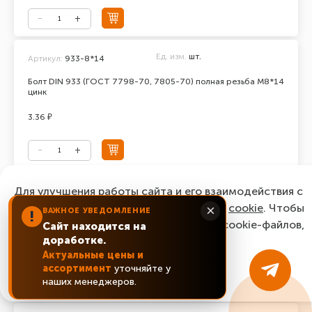
Ед. изм.
шт.
Артикул:
933-8*14
Болт DIN 933 (ГОСТ 7798-70, 7805-70) полная резьба М8*14
цинк
3.36 ₽
Ед. изм.
шт.
Для улучшения работы сайта и его взаимодействия с
Артикул:
933-8*16
пользователями мы используем файлы
cookie
. Чтобы
×
ВАЖНОЕ УВЕДОМЛЕНИЕ
Болт DIN 933 (ГОСТ 7798-70, 7805-70) полная резьба М8*16
!
согласиться с нашим использованием cookie-файлов,
цинк
Сайт находится на
доработке.
нажмите “Ок, понятно!”
2.64 ₽
Актуальные цены и
ассортимент
уточняйте у
ОК, понятно!
наших менеджеров.