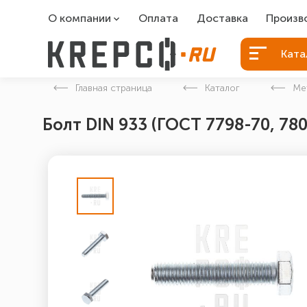
О компании
Оплата
Доставка
Произв
О компании
Болты Б
Ката
Вакансии
Болты д
Главная страница
Каталог
Ме
Контакты
Порошко
Болт DIN 933 (ГОСТ 7798-70, 78
Закладн