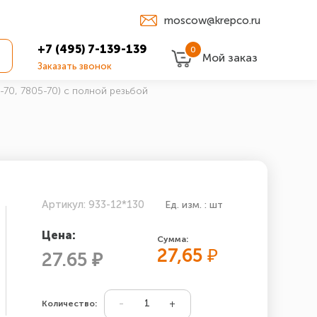
moscow@krepco.ru
+7 (495) 7-139-139
0
Мой заказ
Заказать звонок
-70, 7805-70) с полной резьбой
Артикул: 933-12*130
Ед. изм. : шт
Цена:
Сумма:
27,65
₽
27.65 ₽
Количество: