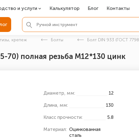
одство и услуги
Калькулятор
Блог
Контакты
СР
лог
ля фундамента
тизы, крепеж
Болты
Болт DIN 933 (ГОСТ 7798
вая покраска
05-70) полная резьба М12*130 цинк
ые детали
Диаметр, мм:
12
Длина, мм:
130
Класс прочности:
5.8
Материал:
Оцинкованная
сталь