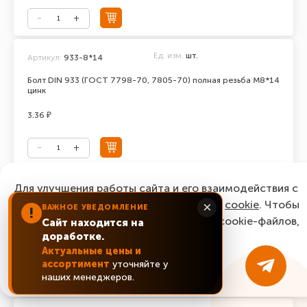
Ед. изм.
шт.
Артикул:
933-8*14
Болт DIN 933 (ГОСТ 7798-70, 7805-70) полная резьба М8*14
цинк
3.36 ₽
Ед. изм.
шт.
Для улучшения работы сайта и его взаимодействия с
Артикул:
933-8*16
пользователями мы используем файлы
cookie
. Чтобы
×
ВАЖНОЕ УВЕДОМЛЕНИЕ
Болт DIN 933 (ГОСТ 7798-70, 7805-70) полная резьба М8*16
!
согласиться с нашим использованием cookie-файлов,
цинк
Сайт находится на
доработке.
нажмите “Ок, понятно!”
2.64 ₽
Актуальные цены и
ассортимент
уточняйте у
ОК, понятно!
наших менеджеров.