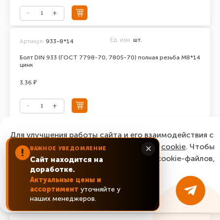
Ед. изм.
шт.
Артикул:
933-8*14
Болт DIN 933 (ГОСТ 7798-70, 7805-70) полная резьба М8*14
цинк
3.36 ₽
Ед. изм.
шт.
Для улучшения работы сайта и его взаимодействия с
Артикул:
933-8*16
пользователями мы используем файлы
cookie
. Чтобы
×
ВАЖНОЕ УВЕДОМЛЕНИЕ
Болт DIN 933 (ГОСТ 7798-70, 7805-70) полная резьба М8*16
!
согласиться с нашим использованием cookie-файлов,
цинк
Сайт находится на
доработке.
нажмите “Ок, понятно!”
2.64 ₽
Актуальные цены и
ассортимент
уточняйте у
ОК, понятно!
наших менеджеров.