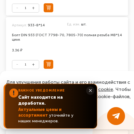
Ед. изм.
шт.
Артикул:
933-8*14
Болт DIN 933 (ГОСТ 7798-70, 7805-70) полная резьба М8*14
цинк
3.36 ₽
Ед. изм.
шт.
Для улучшения работы сайта и его взаимодействия с
Артикул:
933-8*16
пользователями мы используем файлы
cookie
. Чтобы
×
ВАЖНОЕ УВЕДОМЛЕНИЕ
Болт DIN 933 (ГОСТ 7798-70, 7805-70) полная резьба М8*16
!
согласиться с нашим использованием cookie-файлов,
цинк
Сайт находится на
доработке.
нажмите “Ок, понятно!”
2.64 ₽
Актуальные цены и
ассортимент
уточняйте у
ОК, понятно!
наших менеджеров.