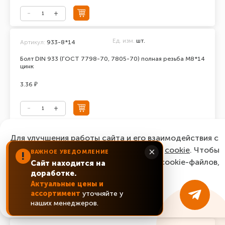
Ед. изм.
шт.
Артикул:
933-8*14
Болт DIN 933 (ГОСТ 7798-70, 7805-70) полная резьба М8*14
цинк
3.36 ₽
Ед. изм.
шт.
Для улучшения работы сайта и его взаимодействия с
Артикул:
933-8*16
пользователями мы используем файлы
cookie
. Чтобы
×
ВАЖНОЕ УВЕДОМЛЕНИЕ
Болт DIN 933 (ГОСТ 7798-70, 7805-70) полная резьба М8*16
!
согласиться с нашим использованием cookie-файлов,
цинк
Сайт находится на
доработке.
нажмите “Ок, понятно!”
2.64 ₽
Актуальные цены и
ассортимент
уточняйте у
ОК, понятно!
наших менеджеров.