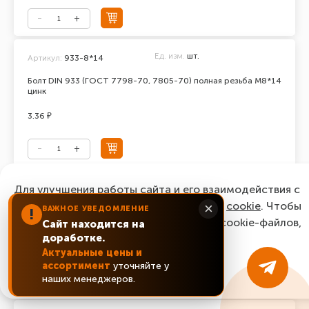
Ед. изм.
шт.
Артикул:
933-8*14
Болт DIN 933 (ГОСТ 7798-70, 7805-70) полная резьба М8*14
цинк
3.36 ₽
Ед. изм.
шт.
Для улучшения работы сайта и его взаимодействия с
Артикул:
933-8*16
пользователями мы используем файлы
cookie
. Чтобы
×
ВАЖНОЕ УВЕДОМЛЕНИЕ
Болт DIN 933 (ГОСТ 7798-70, 7805-70) полная резьба М8*16
!
согласиться с нашим использованием cookie-файлов,
цинк
Сайт находится на
доработке.
нажмите “Ок, понятно!”
2.64 ₽
Актуальные цены и
ассортимент
уточняйте у
ОК, понятно!
наших менеджеров.