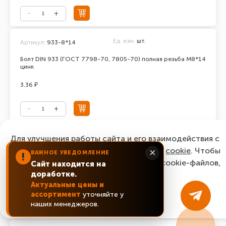
Ед. изм.
шт.
Артикул:
933-8*14
Болт DIN 933 (ГОСТ 7798-70, 7805-70) полная резьба М8*14
цинк
3.36 ₽
Ед. изм.
шт.
Для улучшения работы сайта и его взаимодействия с
Артикул:
933-8*16
пользователями мы используем файлы
cookie
. Чтобы
×
ВАЖНОЕ УВЕДОМЛЕНИЕ
Болт DIN 933 (ГОСТ 7798-70, 7805-70) полная резьба М8*16
!
согласиться с нашим использованием cookie-файлов,
цинк
Сайт находится на
доработке.
нажмите “Ок, понятно!”
2.64 ₽
Актуальные цены и
ассортимент
уточняйте у
ОК, понятно!
наших менеджеров.