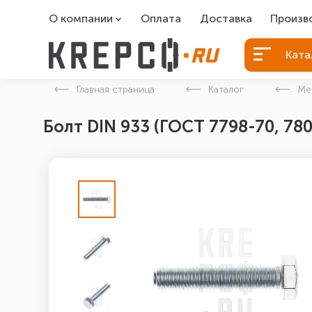
О компании
Оплата
Доставка
Произв
О компании
Болты Б
Ката
Вакансии
Болты д
Главная страница
Каталог
Ме
Контакты
Порошко
Болт DIN 933 (ГОСТ 7798-70, 78
Закладн