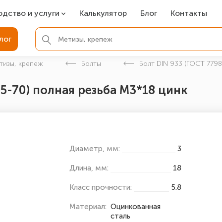
одство и услуги
Калькулятор
Блог
Контакты
СР
лог
ля фундамента
тизы, крепеж
Болты
Болт DIN 933 (ГОСТ 7798
вая покраска
05-70) полная резьба М3*18 цинк
ые детали
Диаметр, мм:
3
Длина, мм:
18
Класс прочности:
5.8
Материал:
Оцинкованная
сталь