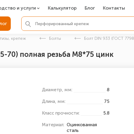
одство и услуги
Калькулятор
Блог
Контакты
СР
лог
ля фундамента
тизы, крепеж
Болты
Болт DIN 933 (ГОСТ 7798
вая покраска
05-70) полная резьба М8*75 цинк
ые детали
Диаметр, мм:
8
Длина, мм:
75
Класс прочности:
5.8
Материал:
Оцинкованная
сталь