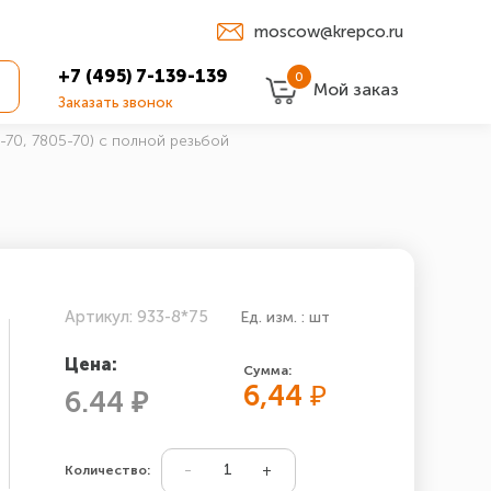
moscow@krepco.ru
+7 (495) 7-139-139
0
Мой заказ
Заказать звонок
-70, 7805-70) с полной резьбой
Артикул: 933-8*75
Ед. изм. : шт
Цена:
Сумма:
6,44
₽
6.44 ₽
Количество: