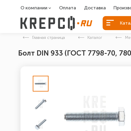
О компании
Оплата
Доставка
Произв
О компании
Болты Б
Ката
Вакансии
Болты д
Главная страница
Каталог
Ме
Контакты
Порошко
Болт DIN 933 (ГОСТ 7798-70, 78
Закладн