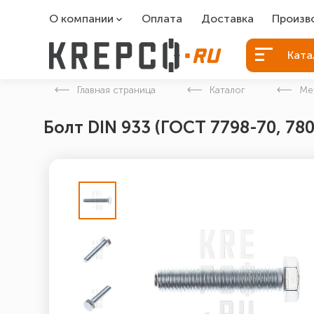
О компании
Оплата
Доставка
Произв
О компании
Болты Б
Ката
Вакансии
Болты д
Главная страница
Каталог
Ме
Контакты
Порошко
Болт DIN 933 (ГОСТ 7798-70, 78
Закладн