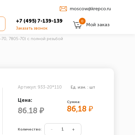
moscow@krepco.ru
+7 (495) 7-139-139
0
Мой заказ
Заказать звонок
-70, 7805-70) с полной резьбой
Артикул: 933-20*110
Ед. изм. : шт
Цена:
Сумма:
86,18
₽
86.18 ₽
Количество: