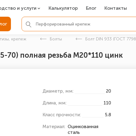
одство и услуги
Калькулятор
Блог
Контакты
СР
лог
ля фундамента
тизы, крепеж
Болты
Болт DIN 933 (ГОСТ 7798
вая покраска
05-70) полная резьба М20*110 цинк
ые детали
Диаметр, мм:
20
Длина, мм:
110
Класс прочности:
5.8
Материал:
Оцинкованная
сталь