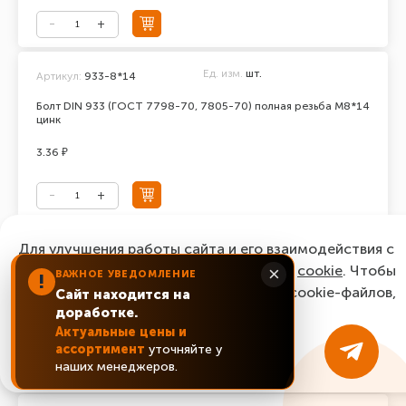
Ед. изм.
шт.
Артикул:
933-8*14
Болт DIN 933 (ГОСТ 7798-70, 7805-70) полная резьба М8*14
цинк
3.36 ₽
Ед. изм.
шт.
Для улучшения работы сайта и его взаимодействия с
Артикул:
933-8*16
пользователями мы используем файлы
cookie
. Чтобы
×
ВАЖНОЕ УВЕДОМЛЕНИЕ
Болт DIN 933 (ГОСТ 7798-70, 7805-70) полная резьба М8*16
!
согласиться с нашим использованием cookie-файлов,
цинк
Сайт находится на
доработке.
нажмите “Ок, понятно!”
2.64 ₽
Актуальные цены и
ассортимент
уточняйте у
ОК, понятно!
наших менеджеров.