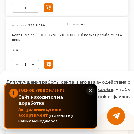
Ед. изм.
шт.
Артикул:
933-8*14
Болт DIN 933 (ГОСТ 7798-70, 7805-70) полная резьба М8*14
цинк
3.36 ₽
Ед. изм.
шт.
Для улучшения работы сайта и его взаимодействия с
Артикул:
933-8*16
пользователями мы используем файлы
cookie
. Чтобы
×
ВАЖНОЕ УВЕДОМЛЕНИЕ
Болт DIN 933 (ГОСТ 7798-70, 7805-70) полная резьба М8*16
!
согласиться с нашим использованием cookie-файлов,
цинк
Сайт находится на
доработке.
нажмите “Ок, понятно!”
2.64 ₽
Актуальные цены и
ассортимент
уточняйте у
ОК, понятно!
наших менеджеров.