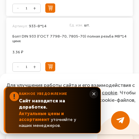
Ед. изм.
шт.
Артикул:
933-8*14
Болт DIN 933 (ГОСТ 7798-70, 7805-70) полная резьба М8*14
цинк
3.36 ₽
Ед. изм.
шт.
Для улучшения работы сайта и его взаимодействия с
Артикул:
933-8*16
пользователями мы используем файлы
cookie
. Чтобы
×
ВАЖНОЕ УВЕДОМЛЕНИЕ
Болт DIN 933 (ГОСТ 7798-70, 7805-70) полная резьба М8*16
!
согласиться с нашим использованием cookie-файлов,
цинк
Сайт находится на
доработке.
нажмите “Ок, понятно!”
2.64 ₽
Актуальные цены и
ассортимент
уточняйте у
ОК, понятно!
наших менеджеров.