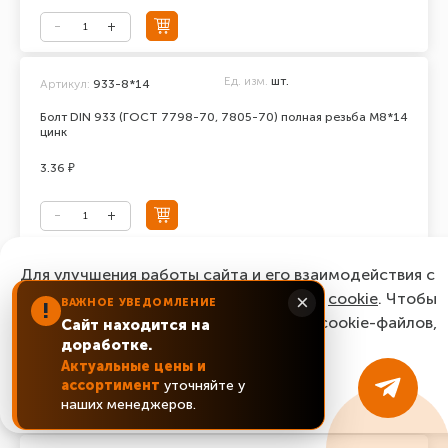
Ед. изм.
шт.
Артикул:
933-8*14
Болт DIN 933 (ГОСТ 7798-70, 7805-70) полная резьба М8*14
цинк
3.36 ₽
Ед. изм.
шт.
Для улучшения работы сайта и его взаимодействия с
Артикул:
933-8*16
пользователями мы используем файлы
cookie
. Чтобы
×
ВАЖНОЕ УВЕДОМЛЕНИЕ
Болт DIN 933 (ГОСТ 7798-70, 7805-70) полная резьба М8*16
!
согласиться с нашим использованием cookie-файлов,
цинк
Сайт находится на
доработке.
нажмите “Ок, понятно!”
2.64 ₽
Актуальные цены и
ассортимент
уточняйте у
ОК, понятно!
наших менеджеров.