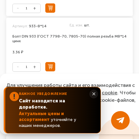
Ед. изм.
шт.
Артикул:
933-8*14
Болт DIN 933 (ГОСТ 7798-70, 7805-70) полная резьба М8*14
цинк
3.36 ₽
Ед. изм.
шт.
Для улучшения работы сайта и его взаимодействия с
Артикул:
933-8*16
пользователями мы используем файлы
cookie
. Чтобы
×
ВАЖНОЕ УВЕДОМЛЕНИЕ
Болт DIN 933 (ГОСТ 7798-70, 7805-70) полная резьба М8*16
!
согласиться с нашим использованием cookie-файлов,
цинк
Сайт находится на
доработке.
нажмите “Ок, понятно!”
2.64 ₽
Актуальные цены и
ассортимент
уточняйте у
ОК, понятно!
наших менеджеров.