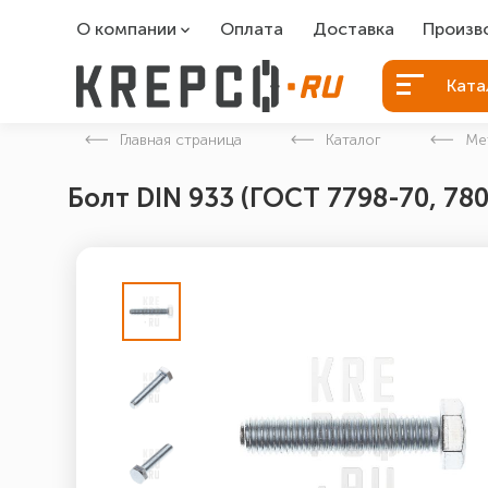
О компании
Оплата
Доставка
Произв
О компании
Болты Б
Ката
Вакансии
Болты д
Главная страница
Каталог
Ме
Контакты
Порошко
Болт DIN 933 (ГОСТ 7798-70, 78
Закладн