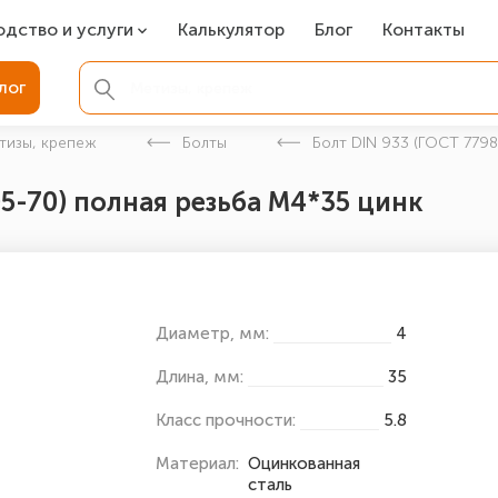
одство и услуги
Калькулятор
Блог
Контакты
СР
лог
ля фундамента
тизы, крепеж
Болты
Болт DIN 933 (ГОСТ 7798
вая покраска
05-70) полная резьба М4*35 цинк
ые детали
Диаметр, мм:
4
Длина, мм:
35
Класс прочности:
5.8
Материал:
Оцинкованная
сталь