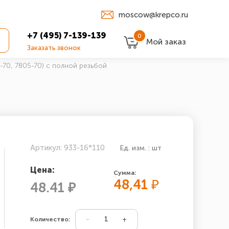
moscow@krepco.ru
+7 (495) 7-139-139
0
Мой заказ
Заказать звонок
-70, 7805-70) с полной резьбой
Артикул: 933-16*110
Ед. изм. : шт
Цена:
Сумма:
48,41
₽
48.41 ₽
Количество: