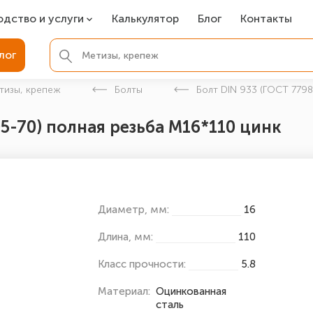
одство и услуги
Калькулятор
Блог
Контакты
СР
лог
ля фундамента
тизы, крепеж
Болты
Болт DIN 933 (ГОСТ 7798
вая покраска
05-70) полная резьба М16*110 цинк
ые детали
Диаметр, мм:
16
Длина, мм:
110
Класс прочности:
5.8
Материал:
Оцинкованная
сталь