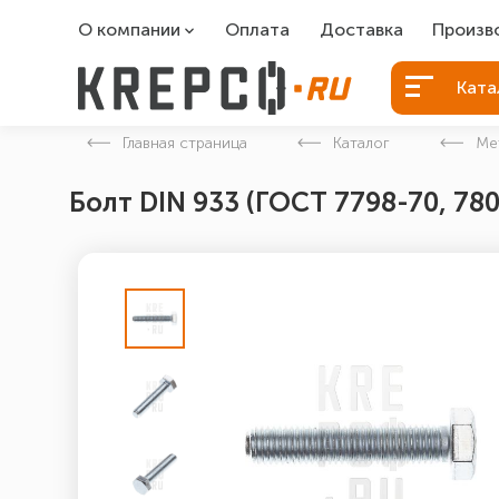
О компании
Оплата
Доставка
Произв
О компании
Болты Б
Ката
Вакансии
Болты д
Главная страница
Каталог
Ме
Контакты
Порошко
Болт DIN 933 (ГОСТ 7798-70, 78
Закладн