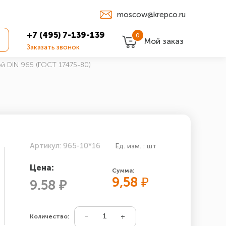
moscow@krepco.ru
+7 (495) 7-139-139
0
Мой заказ
Заказать звонок
й DIN 965 (ГОСТ 17475-80)
Артикул: 965-10*16
Ед. изм. : шт
Цена:
Сумма:
9,58
₽
9.58 ₽
Количество: