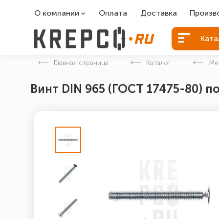
О компании
Оплата
Доставка
Произв
О компании
Болты Б
Ката
Вакансии
Болты д
Главная страница
Каталог
Ме
Контакты
Порошко
Винт DIN 965 (ГОСТ 17475-80) п
Закладн