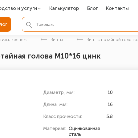
одство и услуги
Калькулятор
Блог
Контакты
СР
лог
ля фундамента
тизы, крепеж
Винты
Винт с потайной головко
вая покраска
отайная голова М10*16 цинк
ые детали
Диаметр, мм:
10
Длина, мм:
16
Класс прочности:
5.8
Материал:
Оцинкованная
сталь