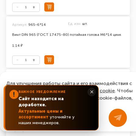
Ед. изм.
шт.
Артикул:
965-6*14
Винт DIN 965 (ГОСТ 17475-80) потайная голова М6*14 цинк
1.14 ₽
Ед. изм.
шт.
Артикул:
965-6*16
Для улучшения работы сайта и его взаимодействия с
Винт DIN 965 (ГОСТ 17475-80) потайная голова М6*16 цинк
пользователями мы используем файлы
cookie
. Чтобы
×
ВАЖНОЕ УВЕДОМЛЕНИЕ
!
согласиться с нашим использованием cookie-файлов,
Сайт находится на
0.87 ₽
доработке.
нажмите “Ок, понятно!”
Актуальные цены и
ассортимент
уточняйте у
ОК, понятно!
наших менеджеров.
Ед. изм.
шт.
Артикул:
965-6*20