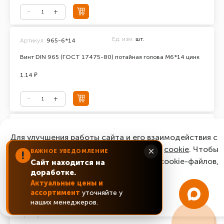
Ед. изм.
шт.
Артикул:
965-6*14
Винт DIN 965 (ГОСТ 17475-80) потайная голова М6*14 цинк
1.14 ₽
Ед. изм.
шт.
Артикул:
965-6*16
Для улучшения работы сайта и его взаимодействия с
Винт DIN 965 (ГОСТ 17475-80) потайная голова М6*16 цинк
пользователями мы используем файлы
cookie
. Чтобы
×
ВАЖНОЕ УВЕДОМЛЕНИЕ
!
согласиться с нашим использованием cookie-файлов,
Сайт находится на
0.87 ₽
доработке.
нажмите “Ок, понятно!”
Актуальные цены и
ассортимент
уточняйте у
ОК, понятно!
наших менеджеров.
Ед. изм.
шт.
Артикул:
965-6*20