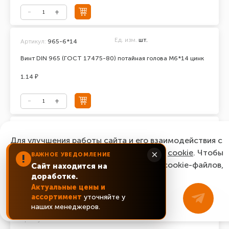
Ед. изм.
шт.
Артикул:
965-6*14
Винт DIN 965 (ГОСТ 17475-80) потайная голова М6*14 цинк
1.14 ₽
Ед. изм.
шт.
Артикул:
965-6*16
Для улучшения работы сайта и его взаимодействия с
Винт DIN 965 (ГОСТ 17475-80) потайная голова М6*16 цинк
пользователями мы используем файлы
cookie
. Чтобы
×
ВАЖНОЕ УВЕДОМЛЕНИЕ
!
согласиться с нашим использованием cookie-файлов,
Сайт находится на
0.87 ₽
доработке.
нажмите “Ок, понятно!”
Актуальные цены и
ассортимент
уточняйте у
ОК, понятно!
наших менеджеров.
Ед. изм.
шт.
Артикул:
965-6*20