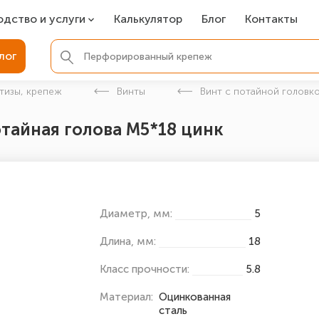
одство и услуги
Калькулятор
Блог
Контакты
СР
лог
ля фундамента
тизы, крепеж
Винты
Винт с потайной головко
вая покраска
отайная голова М5*18 цинк
ые детали
Диаметр, мм:
5
Длина, мм:
18
Класс прочности:
5.8
Материал:
Оцинкованная
сталь