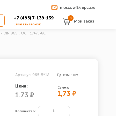
moscow@krepco.ru
+7 (495) 7-139-139
0
Мой заказ
Заказать звонок
й DIN 965 (ГОСТ 17475-80)
Артикул: 965-5*18
Ед. изм. : шт
Цена:
Сумма:
1,73
₽
1.73 ₽
Количество: