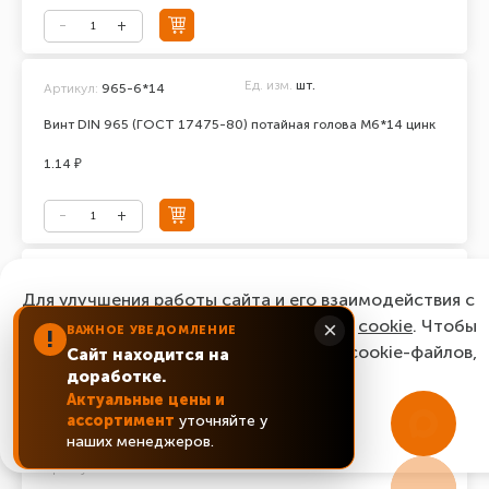
Ед. изм.
шт.
Артикул:
965-6*14
Винт DIN 965 (ГОСТ 17475-80) потайная голова М6*14 цинк
1.14 ₽
Ед. изм.
шт.
Артикул:
965-6*16
Для улучшения работы сайта и его взаимодействия с
Винт DIN 965 (ГОСТ 17475-80) потайная голова М6*16 цинк
пользователями мы используем файлы
cookie
. Чтобы
×
ВАЖНОЕ УВЕДОМЛЕНИЕ
!
согласиться с нашим использованием cookie-файлов,
Сайт находится на
0.87 ₽
доработке.
нажмите “Ок, понятно!”
Актуальные цены и
ассортимент
уточняйте у
ОК, понятно!
наших менеджеров.
Ед. изм.
шт.
Артикул:
965-6*20