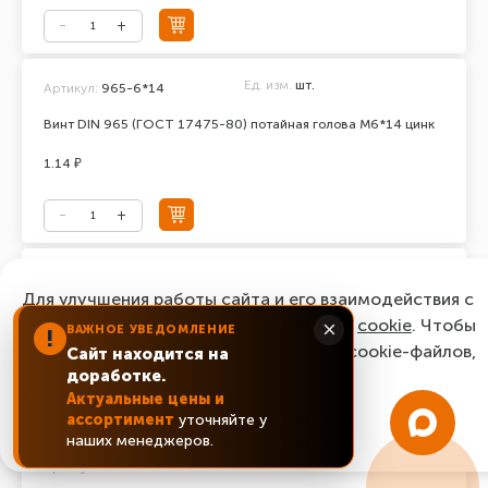
Ед. изм.
шт.
Артикул:
965-6*14
Винт DIN 965 (ГОСТ 17475-80) потайная голова М6*14 цинк
1.14 ₽
Ед. изм.
шт.
Артикул:
965-6*16
Для улучшения работы сайта и его взаимодействия с
Винт DIN 965 (ГОСТ 17475-80) потайная голова М6*16 цинк
пользователями мы используем файлы
cookie
. Чтобы
×
ВАЖНОЕ УВЕДОМЛЕНИЕ
!
согласиться с нашим использованием cookie-файлов,
Сайт находится на
0.87 ₽
доработке.
нажмите “Ок, понятно!”
Актуальные цены и
ассортимент
уточняйте у
ОК, понятно!
наших менеджеров.
Ед. изм.
шт.
Артикул:
965-6*20