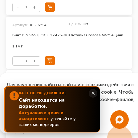
Ед. изм.
шт.
Артикул:
965-6*14
Винт DIN 965 (ГОСТ 17475-80) потайная голова М6*14 цинк
1.14 ₽
Ед. изм.
шт.
Артикул:
965-6*16
Для улучшения работы сайта и его взаимодействия с
Винт DIN 965 (ГОСТ 17475-80) потайная голова М6*16 цинк
пользователями мы используем файлы
cookie
. Чтобы
×
ВАЖНОЕ УВЕДОМЛЕНИЕ
!
согласиться с нашим использованием cookie-файлов,
Сайт находится на
0.87 ₽
доработке.
нажмите “Ок, понятно!”
Актуальные цены и
ассортимент
уточняйте у
ОК, понятно!
наших менеджеров.
Ед. изм.
шт.
Артикул:
965-6*20