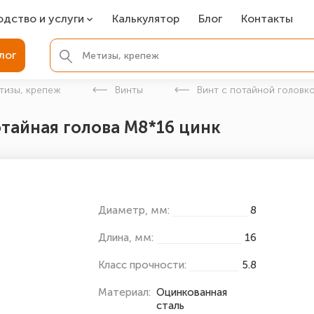
одство и услуги
Калькулятор
Блог
Контакты
СР
лог
ля фундамента
тизы, крепеж
Винты
Винт с потайной головко
вая покраска
отайная голова М8*16 цинк
ые детали
Диаметр, мм:
8
Длина, мм:
16
Класс прочности:
5.8
Материал:
Оцинкованная
сталь