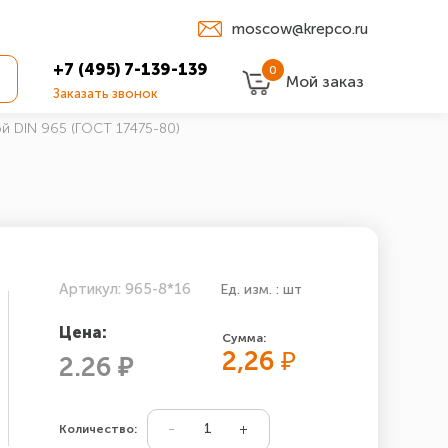
moscow@krepco.ru
+7 (495) 7-139-139
0
Мой заказ
Заказать звонок
й DIN 965 (ГОСТ 17475-80)
Артикул: 965-8*16
Ед. изм. : шт
Цена:
Сумма:
2,26
₽
2.26 ₽
Количество: