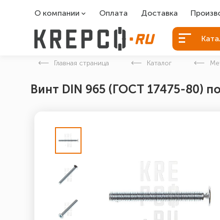
О компании
Оплата
Доставка
Произв
О компании
Болты Б
Ката
Вакансии
Болты д
Главная страница
Каталог
Ме
Контакты
Порошко
Винт DIN 965 (ГОСТ 17475-80) п
Закладн