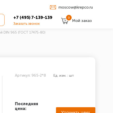
moscow@krepco.ru
+7 (495) 7-139-139
0
Мой заказ
Заказать звонок
й DIN 965 (ГОСТ 17475-80)
Артикул: 965-2*8
Ед. изм. : шт
Последняя
цена:
Уточнить цену