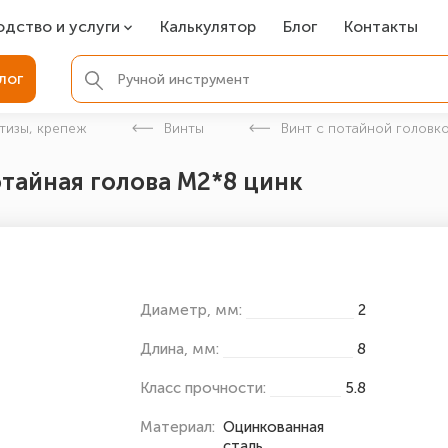
одство и услуги
Калькулятор
Блог
Контакты
СР
лог
ля фундамента
тизы, крепеж
Винты
Винт с потайной головко
вая покраска
отайная голова М2*8 цинк
ые детали
Диаметр, мм:
2
Длина, мм:
8
Класс прочности:
5.8
Материал:
Оцинкованная
сталь