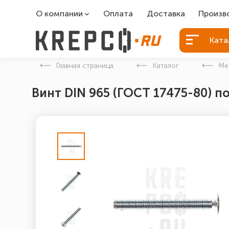
О компании
Оплата
Доставка
Произв
О компании
Болты Б
Ката
Вакансии
Болты д
Главная страница
Каталог
Ме
Контакты
Порошко
Винт DIN 965 (ГОСТ 17475-80) п
Закладн