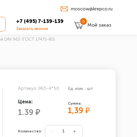
moscow@krepco.ru
+7 (495) 7-139-139
0
Мой заказ
Заказать звонок
й DIN 965 (ГОСТ 17475-80)
Артикул: 965-4*50
Ед. изм. : шт
Цена:
Сумма:
1,39
₽
1.39 ₽
Количество: