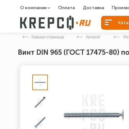
О компании
Оплата
Доставка
Произв
О компании
Болты Б
Ката
Вакансии
Болты д
Главная страница
Каталог
Ме
Контакты
Порошко
Винт DIN 965 (ГОСТ 17475-80) п
Закладн