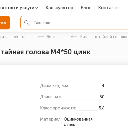
одство и услуги
Калькулятор
Блог
Контакты
СР
лог
ля фундамента
тизы, крепеж
Винты
Винт с потайной головко
вая покраска
отайная голова М4*50 цинк
ые детали
Диаметр, мм:
4
Длина, мм:
50
Класс прочности:
5.8
Материал:
Оцинкованная
сталь