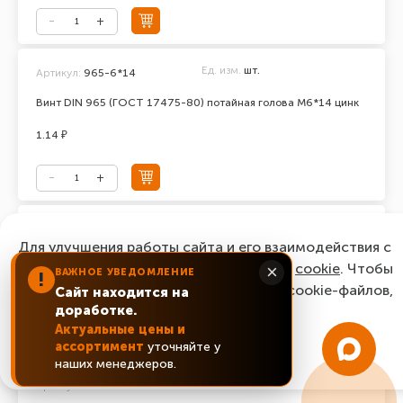
Ед. изм.
шт.
Артикул:
965-6*14
Винт DIN 965 (ГОСТ 17475-80) потайная голова М6*14 цинк
1.14 ₽
Ед. изм.
шт.
Артикул:
965-6*16
Для улучшения работы сайта и его взаимодействия с
Винт DIN 965 (ГОСТ 17475-80) потайная голова М6*16 цинк
пользователями мы используем файлы
cookie
. Чтобы
×
ВАЖНОЕ УВЕДОМЛЕНИЕ
!
согласиться с нашим использованием cookie-файлов,
Сайт находится на
0.87 ₽
доработке.
нажмите “Ок, понятно!”
Актуальные цены и
ассортимент
уточняйте у
ОК, понятно!
наших менеджеров.
Ед. изм.
шт.
Артикул:
965-6*20