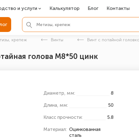
одство и услуги
Калькулятор
Блог
Контакты
СР
лог
ля фундамента
тизы, крепеж
Винты
Винт с потайной головко
вая покраска
отайная голова М8*50 цинк
ые детали
Диаметр, мм:
8
Длина, мм:
50
Класс прочности:
5.8
Материал:
Оцинкованная
сталь