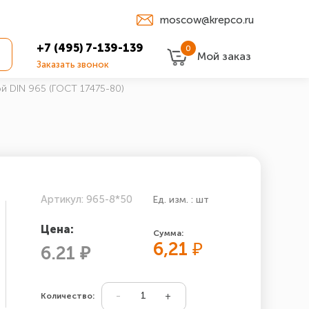
moscow@krepco.ru
+7 (495) 7-139-139
0
Мой заказ
Заказать звонок
й DIN 965 (ГОСТ 17475-80)
Артикул: 965-8*50
Ед. изм. : шт
Цена:
Сумма:
6,21
₽
6.21 ₽
Количество: