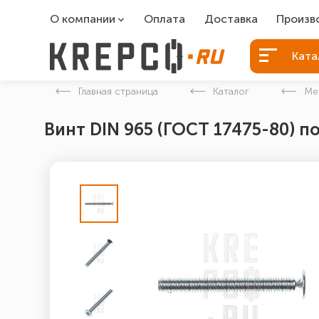
О компании
Оплата
Доставка
Произв
О компании
Болты Б
Ката
Вакансии
Болты д
Главная страница
Каталог
Ме
Контакты
Порошко
Винт DIN 965 (ГОСТ 17475-80) п
Закладн