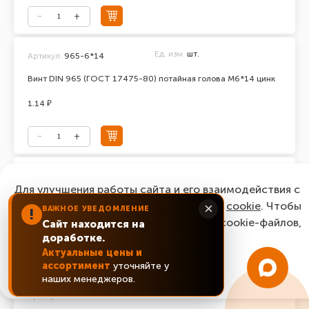
Ед. изм.
шт.
Артикул:
965-6*14
Винт DIN 965 (ГОСТ 17475-80) потайная голова М6*14 цинк
1.14 ₽
Ед. изм.
шт.
Артикул:
965-6*16
Для улучшения работы сайта и его взаимодействия с
Винт DIN 965 (ГОСТ 17475-80) потайная голова М6*16 цинк
пользователями мы используем файлы
cookie
. Чтобы
×
ВАЖНОЕ УВЕДОМЛЕНИЕ
!
согласиться с нашим использованием cookie-файлов,
Сайт находится на
0.87 ₽
доработке.
нажмите “Ок, понятно!”
Актуальные цены и
ассортимент
уточняйте у
ОК, понятно!
наших менеджеров.
Ед. изм.
шт.
Артикул:
965-6*20